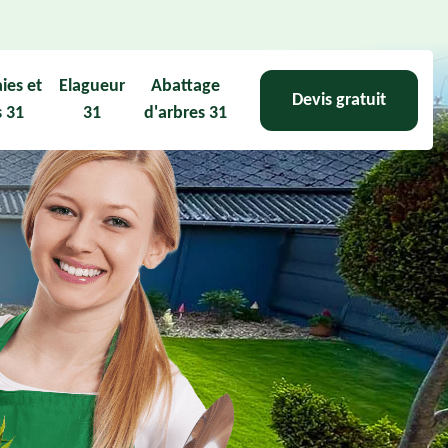
aies et
Elagueur
Abattage
Devis gratuit
s 31
31
d'arbres 31